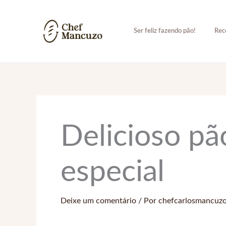
Ir
para
Ser feliz fazendo pão!
Rec
o
conteúdo
Delicioso p
especial
Deixe um comentário
/ Por
chefcarlosmancuz