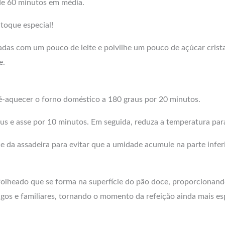
 de 60 minutos em média.
 toque especial!
adas com um pouco de leite e polvilhe um pouco de açúcar crista
e.
é-aquecer o forno doméstico a 180 graus por 20 minutos.
us e asse por 10 minutos. Em seguida, reduza a temperatura par
e da assadeira para evitar que a umidade acumule na parte infe
to folheado que se forma na superfície do pão doce, proporciona
gos e familiares, tornando o momento da refeição ainda mais esp